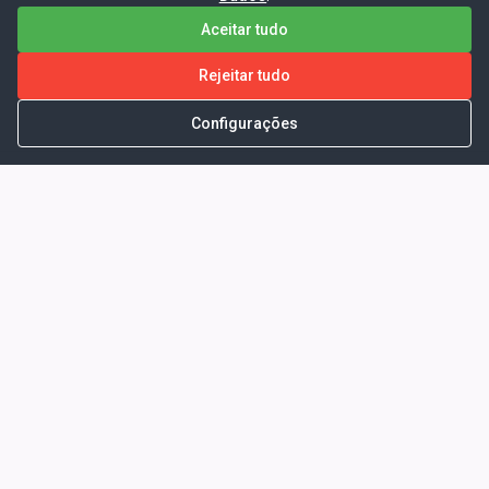
Aceitar tudo
Rejeitar tudo
Configurações
Portal da Transparência -
Prefeitura Municipal de Coelho
Neto - Ma
Endereço: Pça. Getúlio Vargas, S/N -
CENTRO - COELHO NETO - MA - CEP:
65620000
Horário de Atendimento: Segunda a Sexta-
feira: 08:00 às 13:00
Telefone para contato: (98)3473-1121