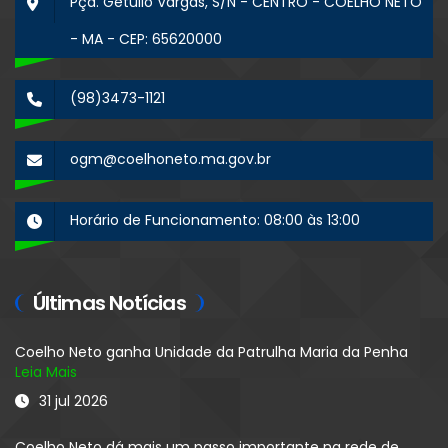
Pça. Getúlio Vargas, S/N - CENTRO - COELHO NETO
- MA - CEP: 65620000
(98)3473-1121
ogm@coelhoneto.ma.gov.br
Horário de Funcionamento: 08:00 às 13:00
Últimas Notícias
Coelho Neto ganha Unidade da Patrulha Maria da Penha
Leia Mais
31 jul 2026
Coelho Neto dá mais um passo importante na rede de