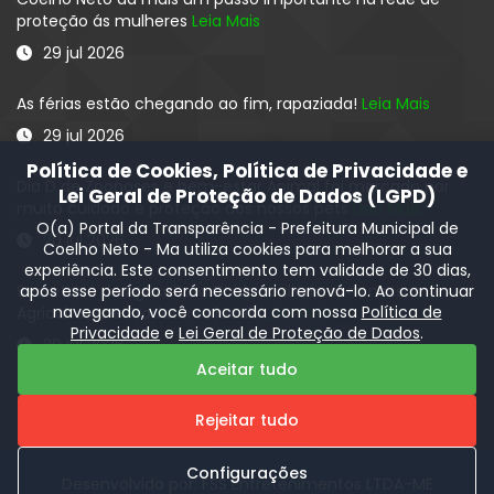
proteção ás mulheres
Leia Mais
29 jul 2026
As férias estão chegando ao fim, rapaziada!
Leia Mais
29 jul 2026
Política de Cookies, Política de Privacidade e
Dia D de Zoonoses e bem-estar Animal foi marcado por
Lei Geral de Proteção de Dados (LGPD)
muito cuidado e proteção aos nossos pets
Leia Mais
O(a) Portal da Transparência - Prefeitura Municipal de
20 jul 2026
Coelho Neto - Ma utiliza cookies para melhorar a sua
experiência. Este consentimento tem validade de 30 dias,
Secretaria de Agricultura:Cuidado diário com nossos
após esse período será necessário renová-lo. Ao continuar
navegando, você concorda com nossa
Política de
Agricultores e Produtores locais
Leia Mais
Privacidade
e
Lei Geral de Proteção de Dados
.
20 jul 2026
Aceitar tudo
Rejeitar tudo
Configurações
Desenvolvido por: FSS Entretenimentos LTDA-ME