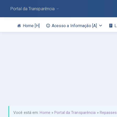
Portal da Transparência
Home [H]
Acesso a Informação [A]
L
Você está em:
Home
»
Portal da Transparência
»
Repasses