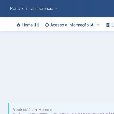
Portal da Transparência
Home [H]
Acesso a Informação [A]
L
Você está em:
Home
»