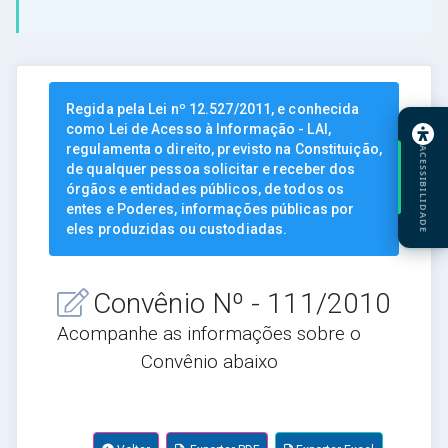
Regida pela Lei nº 12.527/2011, e conhecida
como Lei de Acesso à Informação - LAI,
regulamenta o direito, previsto na Constituição,
ACESSIBILIDADE
de qualquer pessoa solicitar e receber dos
órgãos e entidades públicos, de todos os
entes e Poderes, informações públicas por
eles produzidas ou custodiadas.
Convênio Nº - 111/2010
Acompanhe as informações sobre o
Convênio abaixo