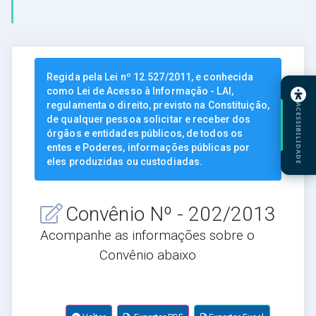
Regida pela Lei nº 12.527/2011, e conhecida
como Lei de Acesso à Informação - LAI,
regulamenta o direito, previsto na Constituição,
ACESSIBILIDADE
de qualquer pessoa solicitar e receber dos
órgãos e entidades públicos, de todos os
entes e Poderes, informações públicas por
eles produzidas ou custodiadas.
Convênio Nº - 202/2013
Acompanhe as informações sobre o
Convênio abaixo