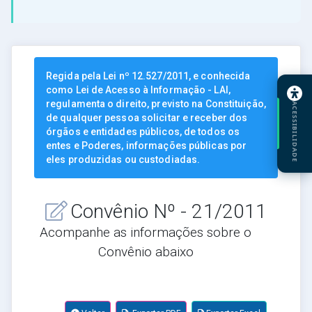
Regida pela Lei nº 12.527/2011, e conhecida
como Lei de Acesso à Informação - LAI,
regulamenta o direito, previsto na Constituição,
ACESSIBILIDADE
de qualquer pessoa solicitar e receber dos
órgãos e entidades públicos, de todos os
entes e Poderes, informações públicas por
eles produzidas ou custodiadas.
Convênio Nº - 21/2011
Acompanhe as informações sobre o
Convênio abaixo