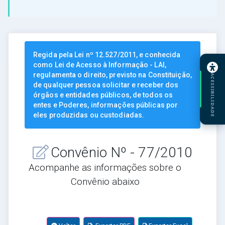
Regida pela Lei nº 12.527/2011, e conhecida
como Lei de Acesso à Informação - LAI,
regulamenta o direito, previsto na Constituição,
ACESSIBILIDADE
de qualquer pessoa solicitar e receber dos
órgãos e entidades públicos, de todos os
entes e Poderes, informações públicas por
eles produzidas ou custodiadas.
Convênio Nº - 77/2010
Acompanhe as informações sobre o
Convênio abaixo