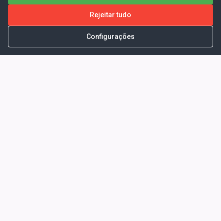
Rejeitar tudo
Configurações
Portal da Transparência -
Prefeitura Municipal de Coelho
Neto - Ma
Endereço: Pça. Getúlio Vargas, S/N -
CENTRO - COELHO NETO - MA - CEP:
65620000
Horário de Atendimento: Segunda a Sexta-
feira: 08:00 às 13:00
Telefone para contato: (98)3473-1121
E-Mail: ogm@coelhoneto.ma.gov.br