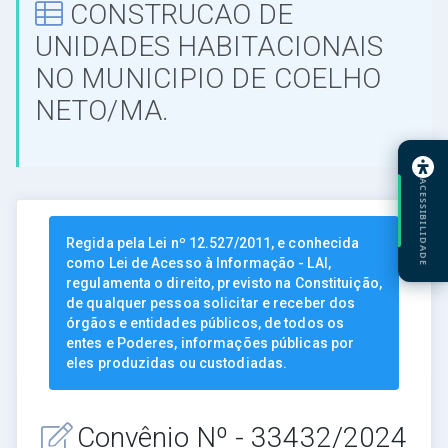
CONSTRUCAO DE
UNIDADES HABITACIONAIS
NO MUNICIPIO DE COELHO
NETO/MA.
ACESSIBILIDADE
Regida pela Lei nº 12.527/2011, e conhecida
como Lei de Acesso à Informação - LAI,
regulamenta o direito, previsto na Constituição,
de qualquer pessoa solicitar e receber dos
órgãos e entidades públicos, de todos os
entes e Poderes, informações públicas por
eles produzidas ou custodiadas.
Convênio Nº - 33432/2024