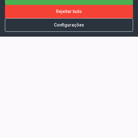
Rejeitar tudo
Configurações
Portal da Transparência -
Prefeitura Municipal de Coelho
Neto - Ma
Endereço: Pça. Getúlio Vargas, S/N -
CENTRO - COELHO NETO - MA - CEP:
65620000
Horário de Atendimento: Segunda a Sexta-
feira: 08:00 às 13:00
Telefone para contato: (98)3473-1121
E-Mail: ogm@coelhoneto.ma.gov.br