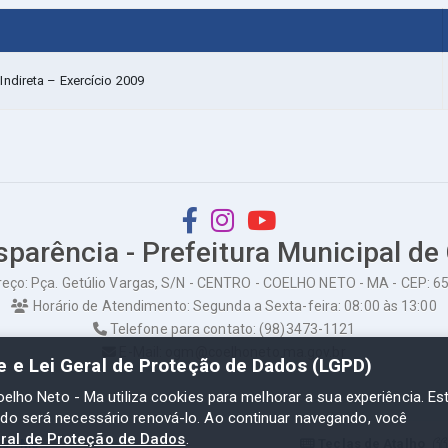
ndireta – Exercício 2009
sparência - Prefeitura Municipal de
eço: Pça. Getúlio Vargas, S/N - CENTRO - COELHO NETO - MA - CEP: 
Horário de Atendimento: Segunda a Sexta-feira: 08:00 às 13:00
Telefone para contato: (98)3473-1121
E-Mail: ogm@coelhoneto.ma.gov.br
de e Lei Geral de Proteção de Dados (LGPD)
oelho Neto - Ma utiliza cookies para melhorar a sua experiência. Es
odo será necessário renová-lo. Ao continuar navegando, você
eral de Proteção de Dados
.
to - Ma
Teclas de Atalho