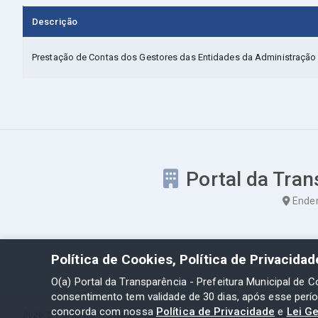
Descrição
Prestação de Contas dos Gestores das Entidades da Administração I
Portal da Tran
Ender
Política de Cookies, Política de Privacida
O(a) Portal da Transparência - Prefeitura Municipal de C
consentimento tem validade de 30 dias, após esse perí
concorda com nossa
Política de Privacidade
e
Lei G
2026 ©
Portal da Transparência - Prefeitura Municipal de Coelho Ne