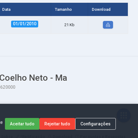
Data
Tamanho
Download
01/01/2010
21 Kb
 Coelho Neto - Ma
65620000
te
Aceitar tudo
Rejeitar tudo
Configurações
Sobre
*Retificação
Download
Perguntas e Respostas