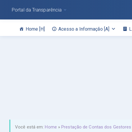
Portal da Transparência
Home [H]
Acesso a Informação [A]
L
Você está em:
Home
»
Prestação de Contas dos Gestores d