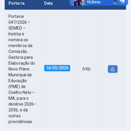
Portaria
Data
Tamanho
Download
Portaria
047/2026 –
SEMED –
Institui e
nomeia os
membros da
Comissão
Gestora para
Elaboração do
16/05/2026
Novo Plano
0 Kb
Municipal de
Educação
(PME) de
Coelho Neto –
MA, para o
decênio 2026–
2036, e dá
outras
providências.