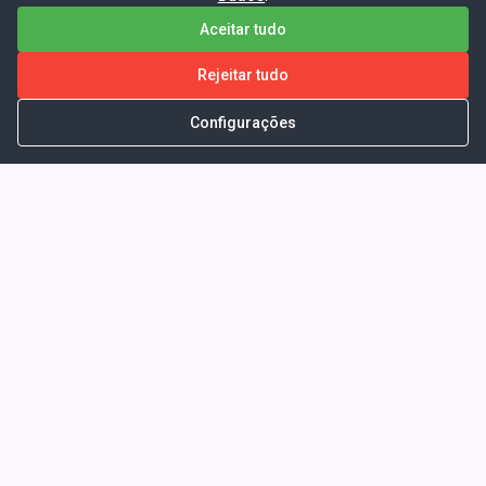
Aceitar tudo
Rejeitar tudo
Configurações
Portal da Transparência -
Prefeitura Municipal de Coelho
Neto - Ma
Endereço: Pça. Getúlio Vargas, S/N -
CENTRO - COELHO NETO - MA - CEP:
65620000
Horário de Atendimento: Segunda a Sexta-
feira: 08:00 às 13:00
Telefone para contato: (98)3473-1121