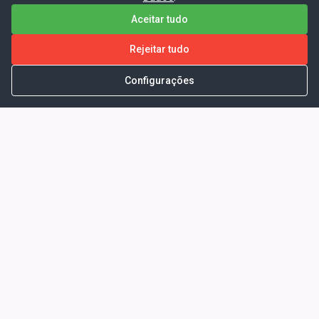
Aceitar tudo
Rejeitar tudo
Configurações
Portal da Transparência -
Prefeitura Municipal de Coelho
Neto - Ma
Endereço: Pça. Getúlio Vargas, S/N -
CENTRO - COELHO NETO - MA - CEP:
65620000
Horário de Atendimento: Segunda a Sexta-
feira: 08:00 às 13:00
Telefone para contato: (98)3473-1121