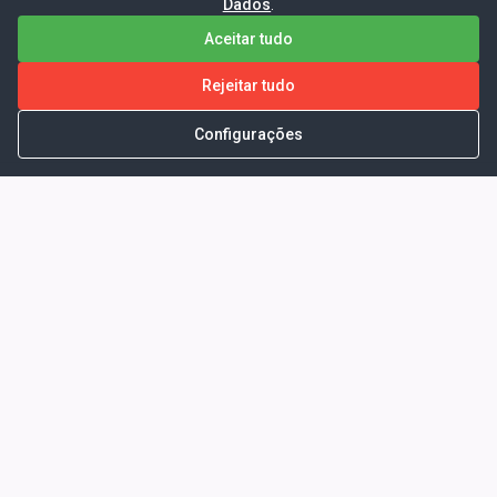
Dados
.
Aceitar tudo
Rejeitar tudo
Configurações
Portal da Transparência -
Prefeitura Municipal de Coelho
Neto - Ma
Endereço: Pça. Getúlio Vargas, S/N -
CENTRO - COELHO NETO - MA - CEP:
65620000
Horário de Atendimento: Segunda a Sexta-
feira: 08:00 às 13:00