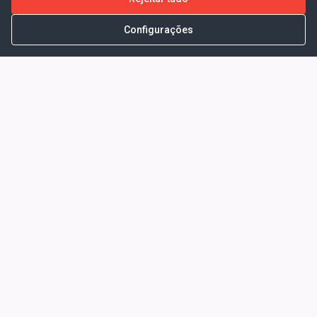
Configurações
Portal da Transparência -
Prefeitura Municipal de Coelho
Neto - Ma
Endereço: Pça. Getúlio Vargas, S/N -
CENTRO - COELHO NETO - MA - CEP:
65620000
Horário de Atendimento: Segunda a Sexta-
feira: 08:00 às 13:00
Telefone para contato: (98)3473-1121
E-Mail: ogm@coelhoneto.ma.gov.br