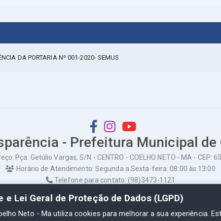
ÊNCIA DA PORTARIA Nº 001-2020- SEMUS
sparência - Prefeitura Municipal de
eço: Pça. Getúlio Vargas, S/N - CENTRO - COELHO NETO - MA - CEP: 
Horário de Atendimento: Segunda a Sexta-feira: 08:00 às 13:00
Telefone para contato: (98)3473-1121
E-Mail: ogm@coelhoneto.ma.gov.br
de e Lei Geral de Proteção de Dados (LGPD)
oelho Neto - Ma utiliza cookies para melhorar a sua experiência. Es