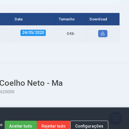
Data
Tamanho
Download
24/05/2020
0 Kb
 Coelho Neto - Ma
65620000
te
Aceitar tudo
Rejeitar tudo
Configurações