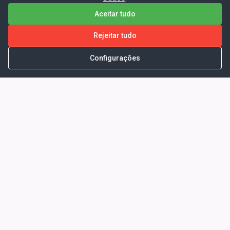
Aceitar tudo
Rejeitar tudo
Configurações
Portal da Transparência -
Prefeitura Municipal de Coelho
Neto - Ma
Endereço: Pça. Getúlio Vargas, S/N -
CENTRO - COELHO NETO - MA - CEP:
65620000
Horário de Atendimento: Segunda a Sexta-
feira: 08:00 às 13:00
Telefone para contato: (98)3473-1121