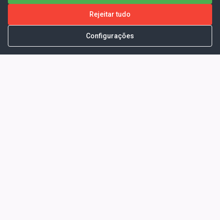
Rejeitar tudo
Configurações
Portal da Transparência -
Prefeitura Municipal de Coelho
Neto - Ma
Endereço: Pça. Getúlio Vargas, S/N -
CENTRO - COELHO NETO - MA - CEP:
65620000
Horário de Atendimento: Segunda a Sexta-
feira: 08:00 às 13:00
Telefone para contato: (98)3473-1121
E-Mail: ogm@coelhoneto.ma.gov.br