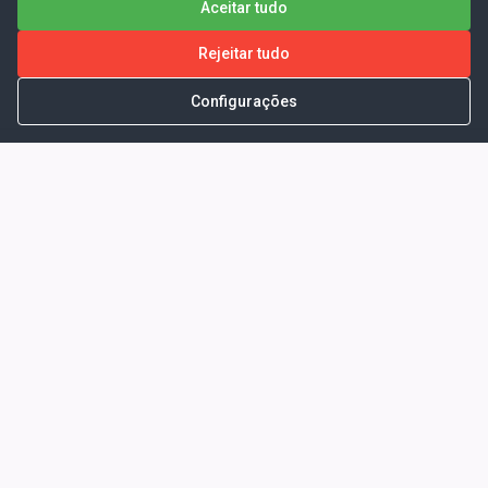
Aceitar tudo
Rejeitar tudo
Configurações
Portal da Transparência -
Prefeitura Municipal de Coelho
Neto - Ma
Endereço: Pça. Getúlio Vargas, S/N -
CENTRO - COELHO NETO - MA - CEP:
65620000
Horário de Atendimento: Segunda a Sexta-
feira: 08:00 às 13:00
Telefone para contato: (98)3473-1121