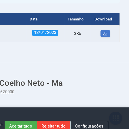
Data
Tamanho
Download
13/01/2023
0 Kb
 Coelho Neto - Ma
65620000
te
Aceitar tudo
Rejeitar tudo
Configurações