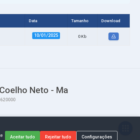
Data
Tamanho
Download
10/01/2025
0 Kb
 Coelho Neto - Ma
65620000
te
Aceitar tudo
Rejeitar tudo
Configurações