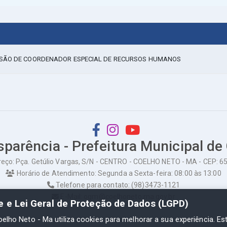
ISSÃO DE COORDENADOR ESPECIAL DE RECURSOS HUMANOS
sparência - Prefeitura Municipal de
eço: Pça. Getúlio Vargas, S/N - CENTRO - COELHO NETO - MA - CEP: 
Horário de Atendimento: Segunda a Sexta-feira: 08:00 às 13:00
Telefone para contato: (98)3473-1121
E-Mail: ogm@coelhoneto.ma.gov.br
de e Lei Geral de Proteção de Dados (LGPD)
oelho Neto - Ma utiliza cookies para melhorar a sua experiência. Es