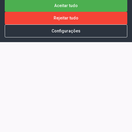
Aceitar tudo
Rejeitar tudo
Configurações
Portal da Transparência -
Prefeitura Municipal de Coelho
Neto - Ma
Endereço: Pça. Getúlio Vargas, S/N -
CENTRO - COELHO NETO - MA - CEP:
65620000
Horário de Atendimento: Segunda a Sexta-
feira: 08:00 às 13:00
Telefone para contato: (98)3473-1121