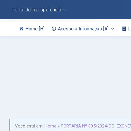
Portal da Transparência
Home [H]
Acesso a Informação [A]
L
Você está em:
Home
»
PORTARIA Nº 005/2024/CC: EXON