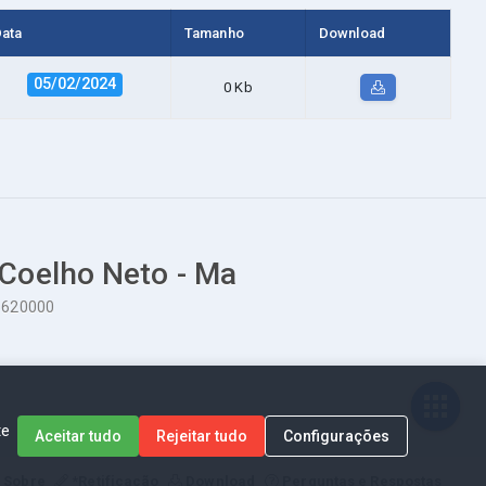
ata
Tamanho
Download
05/02/2024
0 Kb
 Coelho Neto - Ma
65620000
te
Aceitar tudo
Rejeitar tudo
Configurações
Sobre
*Retificação
Download
Perguntas e Respostas