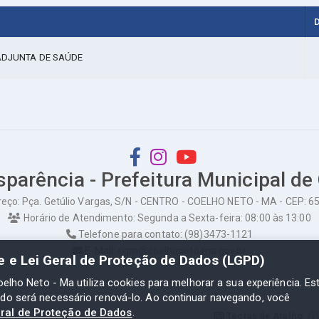
D
 ADJUNTA DE SAÚDE
sparência - Prefeitura Municipal de
eço: Pça. Getúlio Vargas, S/N - CENTRO - COELHO NETO - MA - CEP: 
Horário de Atendimento: Segunda a Sexta-feira: 08:00 às 13:00
Telefone para contato: (98)3473-1121
E-Mail: ogm@coelhoneto.ma.gov.br
de e Lei Geral de Proteção de Dados (LGPD)
oelho Neto - Ma utiliza cookies para melhorar a sua experiência. Es
odo será necessário renová-lo. Ao continuar navegando, você
eral de Proteção de Dados
.
to - Ma
Teclas de Atalho