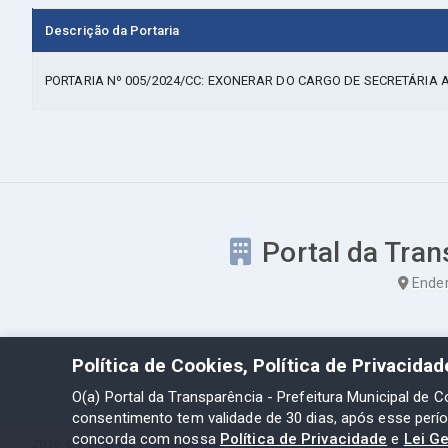
Descrição da Portaria
PORTARIA Nº 005/2024/CC: EXONERAR DO CARGO DE SECRETÁRIA
Portal da Tran
Ender
Política de Cookies, Política de Privacida
O(a) Portal da Transparência - Prefeitura Municipal de C
consentimento tem validade de 30 dias, após esse perí
concorda com nossa
Política de Privacidade
e
Lei G
2026 ©
Portal da Transparência - Prefeitura Municipal de Coelho Ne