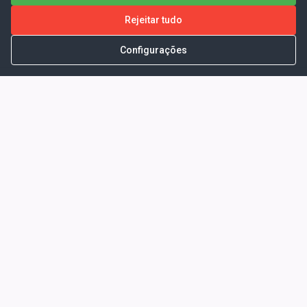
Rejeitar tudo
Configurações
Portal da Transparência -
Prefeitura Municipal de Coelho
Neto - Ma
Endereço: Pça. Getúlio Vargas, S/N -
CENTRO - COELHO NETO - MA - CEP:
65620000
Horário de Atendimento: Segunda a Sexta-
feira: 08:00 às 13:00
Telefone para contato: (98)3473-1121
E-Mail: ogm@coelhoneto.ma.gov.br