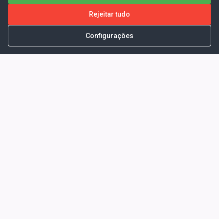
Rejeitar tudo
Configurações
Portal da Transparência -
Prefeitura Municipal de Coelho
Neto - Ma
Endereço: Pça. Getúlio Vargas, S/N -
CENTRO - COELHO NETO - MA - CEP:
65620000
Horário de Atendimento: Segunda a Sexta-
feira: 08:00 às 13:00
Telefone para contato: (98)3473-1121
E-Mail: ogm@coelhoneto.ma.gov.br