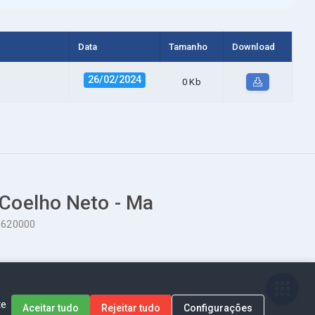
Data
Tamanho
Download
26/02/2024
0 Kb
 Coelho Neto - Ma
65620000
te
Aceitar tudo
Rejeitar tudo
Configurações