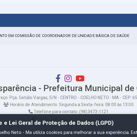
ENTO EM COMISSÃO DE COORDENADOR DE UNIDADE BÁSICA DE SAÚDE
sparência - Prefeitura Municipal de
eço: Pça. Getúlio Vargas, S/N - CENTRO - COELHO NETO - MA - CEP: 
Horário de Atendimento: Segunda a Sexta-feira: 08:00 às 13:00
Telefone para contato: (98)3473-1121
E-Mail: ogm@coelhoneto.ma.gov.br
de e Lei Geral de Proteção de Dados (LGPD)
oelho Neto - Ma utiliza cookies para melhorar a sua experiência. Es