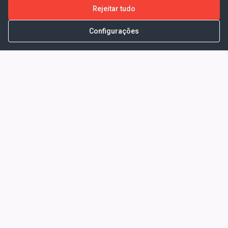
Rejeitar tudo
Configurações
Portal da Transparência -
Prefeitura Municipal de Coelho
Neto - Ma
Endereço: Pça. Getúlio Vargas, S/N -
CENTRO - COELHO NETO - MA - CEP:
65620000
Horário de Atendimento: Segunda a Sexta-
feira: 08:00 às 13:00
Telefone para contato: (98)3473-1121
E-Mail: ogm@coelhoneto.ma.gov.br