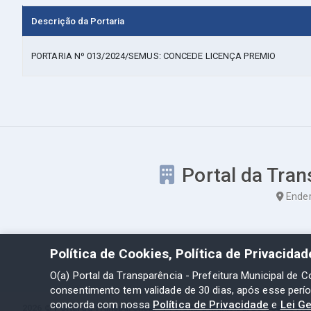
Descrição da Portaria
PORTARIA Nº 013/2024/SEMUS: CONCEDE LICENÇA PREMIO
Portal da Tran
Ender
Política de Cookies, Política de Privacida
O(a) Portal da Transparência - Prefeitura Municipal de C
consentimento tem validade de 30 dias, após esse perí
concorda com nossa
Política de Privacidade
e
Lei G
2026 ©
Portal da Transparência - Prefeitura Municipal de Coelho Ne