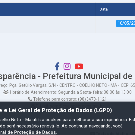
Data
10/05/2
sparência - Prefeitura Municipal de
eço: Pça. Getúlio Vargas, S/N - CENTRO - COELHO NETO - MA - CEP: 
Horário de Atendimento: Segunda a Sexta-feira: 08:00 às 13:00
Telefone para contato: (98)3473-1121
E-Mail: ogm@coelhoneto.ma.gov.br
de e Lei Geral de Proteção de Dados (LGPD)
oelho Neto - Ma utiliza cookies para melhorar a sua experiência. Es
odo será necessário renová-lo. Ao continuar navegando, você
eral de Proteção de Dados
.
to - Ma
Teclas de Atalho