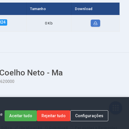
Tamanho
Download
024
0 Kb
 Coelho Neto - Ma
65620000
te
Aceitar tudo
Rejeitar tudo
Configurações
Sobre
*Retificação
Download
Perguntas e Respostas