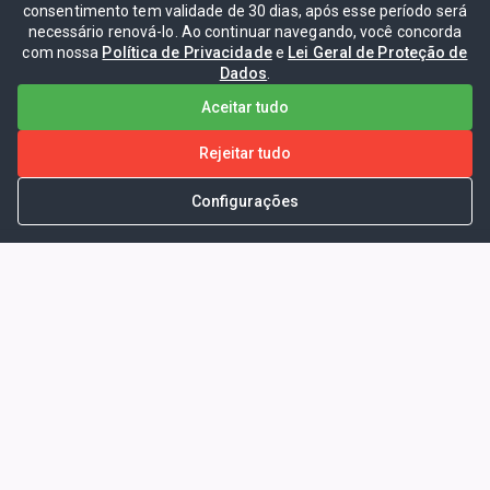
consentimento tem validade de 30 dias, após esse período será
necessário renová-lo. Ao continuar navegando, você concorda
com nossa
Política de Privacidade
e
Lei Geral de Proteção de
Dados
.
Aceitar tudo
Rejeitar tudo
Configurações
Portal da Transparência -
Prefeitura Municipal de Coelho
Neto - Ma
Endereço: Pça. Getúlio Vargas, S/N -
CENTRO - COELHO NETO - MA - CEP:
65620000