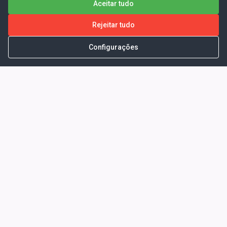
Aceitar tudo
Rejeitar tudo
Configurações
Portal da Transparência -
Prefeitura Municipal de Coelho
Neto - Ma
Endereço: Pça. Getúlio Vargas, S/N -
CENTRO - COELHO NETO - MA - CEP:
65620000
Horário de Atendimento: Segunda a Sexta-
feira: 08:00 às 13:00
Telefone para contato: (98)3473-1121