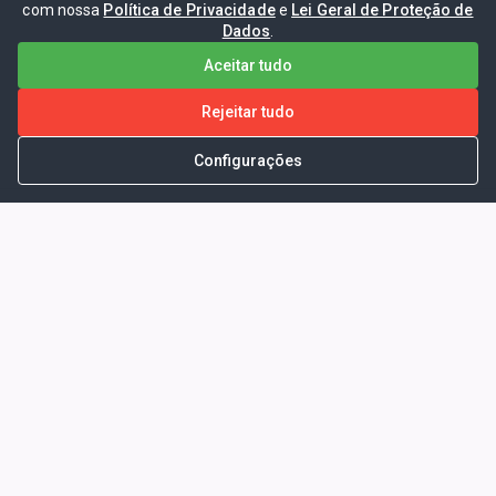
com nossa
Política de Privacidade
e
Lei Geral de Proteção de
Dados
.
Aceitar tudo
Rejeitar tudo
Configurações
Portal da Transparência -
Prefeitura Municipal de Coelho
Neto - Ma
Endereço: Pça. Getúlio Vargas, S/N -
CENTRO - COELHO NETO - MA - CEP:
65620000
Horário de Atendimento: Segunda a Sexta-
feira: 08:00 às 13:00