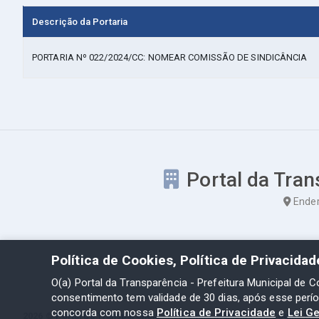
Descrição da Portaria
PORTARIA Nº 022/2024/CC: NOMEAR COMISSÃO DE SINDICÂNCIA
Portal da Tran
Ender
Política de Cookies, Política de Privacida
O(a) Portal da Transparência - Prefeitura Municipal de C
consentimento tem validade de 30 dias, após esse perí
concorda com nossa
Política de Privacidade
e
Lei G
2026 ©
Portal da Transparência - Prefeitura Municipal de Coelho Ne