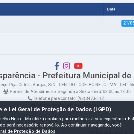
Data
21/0
sparência - Prefeitura Municipal de
eço: Pça. Getúlio Vargas, S/N - CENTRO - COELHO NETO - MA - CEP: 
Horário de Atendimento: Segunda a Sexta-feira: 08:00 às 13:00
Telefone para contato: (98)3473-1121
E-Mail: ogm@coelhoneto.ma.gov.br
de e Lei Geral de Proteção de Dados (LGPD)
oelho Neto - Ma utiliza cookies para melhorar a sua experiência. Es
odo será necessário renová-lo. Ao continuar navegando, você
eral de Proteção de Dados
.
to - Ma
Teclas de Atalho