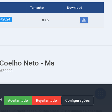
Tamanho
Download
5/2024
0 Kb
 Coelho Neto - Ma
65620000
te
Aceitar tudo
Rejeitar tudo
Configurações
Sobre
*Retificação
Download
Perguntas e Respostas