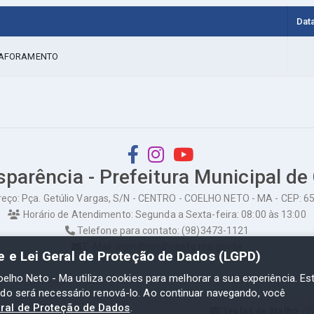
Dat
E AFORAMENTO
sparência - Prefeitura Municipal de
eço: Pça. Getúlio Vargas, S/N - CENTRO - COELHO NETO - MA - CEP: 
Horário de Atendimento: Segunda a Sexta-feira: 08:00 às 13:00
Telefone para contato: (98)3473-1121
E-Mail: ogm@coelhoneto.ma.gov.br
de e Lei Geral de Proteção de Dados (LGPD)
oelho Neto - Ma utiliza cookies para melhorar a sua experiência. Es
odo será necessário renová-lo. Ao continuar navegando, você
eral de Proteção de Dados
.
to - Ma
Teclas de Atalho