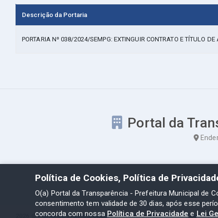
Descrição da Portaria
PORTARIA Nº 038/2024/SEMPG: EXTINGUIR CONTRATO E TÍTULO D
Portal da Tran
Ender
Política de Cookies, Política de Privacida
O(a) Portal da Transparência - Prefeitura Municipal de C
consentimento tem validade de 30 dias, após esse perí
concorda com nossa
Política de Privacidade
e
Lei G
2026 ©
Portal da Transparência - Prefeitura Municipal de Coelho Ne