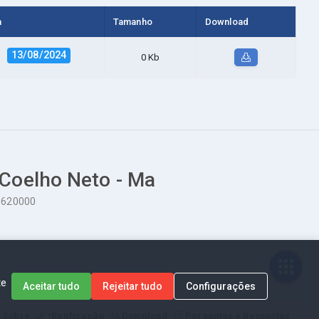
a
Tamanho
Download
13/08/2024
0 Kb
 Coelho Neto - Ma
65620000
te
Aceitar tudo
Rejeitar tudo
Configurações
Sobre
*Retificação
Download
Perguntas e Respostas