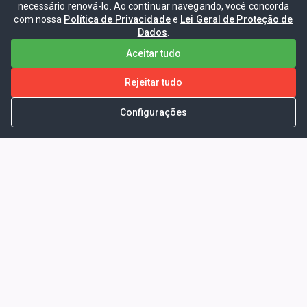
necessário renová-lo. Ao continuar navegando, você concorda
com nossa
Política de Privacidade
e
Lei Geral de Proteção de
Dados
.
Aceitar tudo
Rejeitar tudo
Configurações
Portal da Transparência -
Prefeitura Municipal de Coelho
Neto - Ma
Endereço: Pça. Getúlio Vargas, S/N -
CENTRO - COELHO NETO - MA - CEP:
65620000
Horário de Atendimento: Segunda a Sexta-