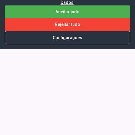
Dados
.
Aceitar tudo
Rejeitar tudo
Configurações
Portal da Transparência -
Prefeitura Municipal de Coelho
Neto - Ma
Endereço: Pça. Getúlio Vargas, S/N -
CENTRO - COELHO NETO - MA - CEP:
65620000
Horário de Atendimento: Segunda a Sexta-
feira: 08:00 às 13:00