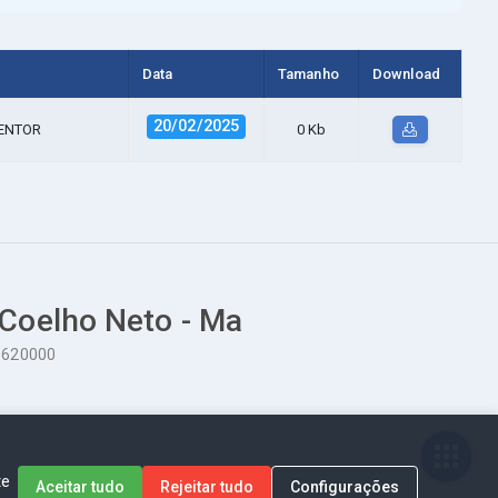
Data
Tamanho
Download
20/02/2025
DENTOR
0 Kb
 Coelho Neto - Ma
65620000
te
Aceitar tudo
Rejeitar tudo
Configurações