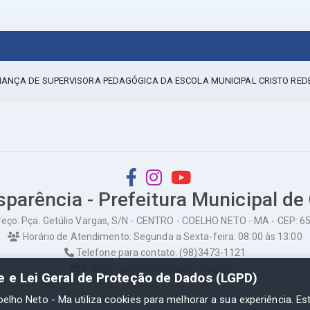
FIANÇA DE SUPERVISORA PEDAGÓGICA DA ESCOLA MUNICIPAL CRISTO RE
sparência - Prefeitura Municipal de
eço: Pça. Getúlio Vargas, S/N - CENTRO - COELHO NETO - MA - CEP: 
Horário de Atendimento: Segunda a Sexta-feira: 08:00 às 13:00
Telefone para contato: (98)3473-1121
E-Mail: ogm@coelhoneto.ma.gov.br
de e Lei Geral de Proteção de Dados (LGPD)
oelho Neto - Ma utiliza cookies para melhorar a sua experiência. Es