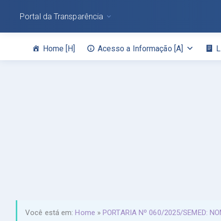
Portal da Transparência
Home [H]
Acesso a Informação [A]
L
Você está em:
Home
»
PORTARIA Nº 060/2025/SEMED: N