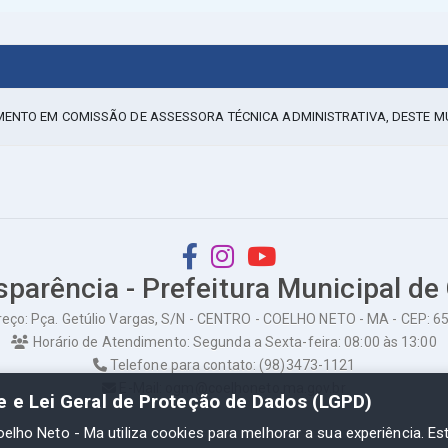
MENTO EM COMISSÃO DE ASSESSORA TÉCNICA ADMINISTRATIVA, DESTE MU
sparência - Prefeitura Municipal de
eço: Pça. Getúlio Vargas, S/N - CENTRO - COELHO NETO - MA - CEP: 
Horário de Atendimento: Segunda a Sexta-feira: 08:00 às 13:00
Telefone para contato: (98)3473-1121
E-Mail: ogm@coelhoneto.ma.gov.br
de e Lei Geral de Proteção de Dados (LGPD)
oelho Neto - Ma utiliza cookies para melhorar a sua experiência. Es