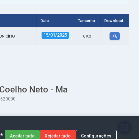
Data
Tamanho
Download
15/01/2025
NICÍPIO
0 Kb
 Coelho Neto - Ma
65620000
te
Aceitar tudo
Rejeitar tudo
Configurações