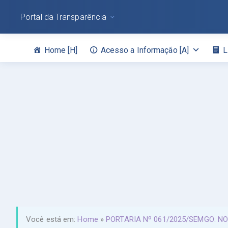
Portal da Transparência
Home [H]
Acesso a Informação [A]
L
Você está em:
Home
»
PORTARIA Nº 061/2025/SEMGO: N