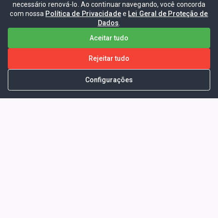
necessário renová-lo. Ao continuar navegando, você concorda
com nossa
Política de Privacidade
e
Lei Geral de Proteção de
Dados
.
Aceitar tudo
Rejeitar tudo
Configurações
Portal da Transparência -
Prefeitura Municipal de Coelho
Neto - Ma
Endereço: Pça. Getúlio Vargas, S/N -
CENTRO - COELHO NETO - MA - CEP:
65620000
Horário de Atendimento: Segunda a Sexta-