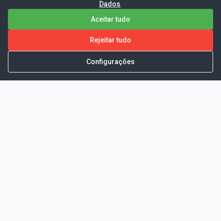
Dados
.
Aceitar tudo
Rejeitar tudo
Configurações
Portal da Transparência -
Prefeitura Municipal de Coelho
Neto - Ma
Endereço: Pça. Getúlio Vargas, S/N -
CENTRO - COELHO NETO - MA - CEP:
65620000
Horário de Atendimento: Segunda a Sexta-
feira: 08:00 às 13:00