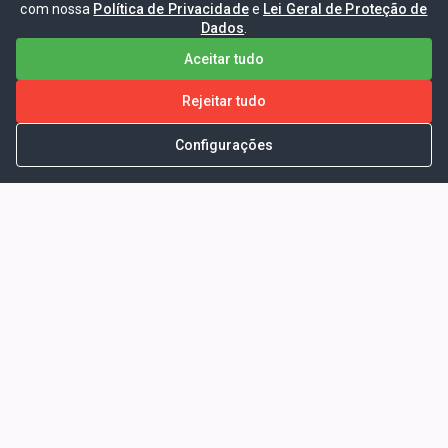
com nossa
Política de Privacidade
e
Lei Geral de Proteção de
Dados
.
Aceitar tudo
Rejeitar tudo
Configurações
Portal da Transparência -
Prefeitura Municipal de Coelho
Neto - Ma
Endereço: Pça. Getúlio Vargas, S/N -
CENTRO - COELHO NETO - MA - CEP:
65620000
Horário de Atendimento: Segunda a Sexta-
feira: 08:00 às 13:00