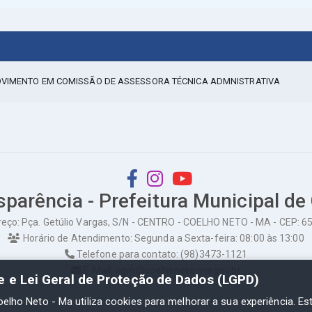
ROVIMENTO EM COMISSÃO DE ASSESSORA TÉCNICA ADMNISTRATIVA
sparência - Prefeitura Municipal de
eço: Pça. Getúlio Vargas, S/N - CENTRO - COELHO NETO - MA - CEP: 
Horário de Atendimento: Segunda a Sexta-feira: 08:00 às 13:00
Telefone para contato: (98)3473-1121
E-Mail: ogm@coelhoneto.ma.gov.br
de e Lei Geral de Proteção de Dados (LGPD)
oelho Neto - Ma utiliza cookies para melhorar a sua experiência. Es