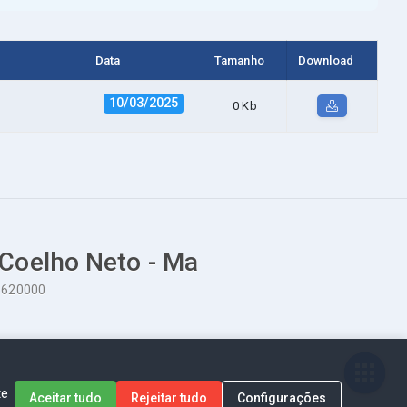
Data
Tamanho
Download
10/03/2025
0 Kb
 Coelho Neto - Ma
65620000
te
Aceitar tudo
Rejeitar tudo
Configurações