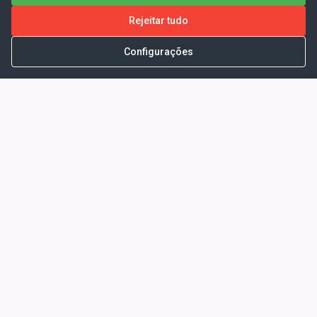
Rejeitar tudo
Configurações
Portal da Transparência -
Prefeitura Municipal de Coelho
Neto - Ma
Endereço: Pça. Getúlio Vargas, S/N -
CENTRO - COELHO NETO - MA - CEP:
65620000
Horário de Atendimento: Segunda a Sexta-
feira: 08:00 às 13:00
Telefone para contato: (98)3473-1121
E-Mail: ogm@coelhoneto.ma.gov.br