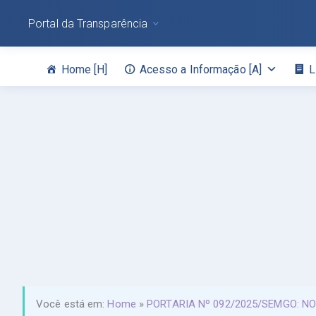
Portal da Transparência
Home [H]
Acesso a Informação [A]
L
Você está em:
Home
»
PORTARIA Nº 092/2025/SEMGO: N