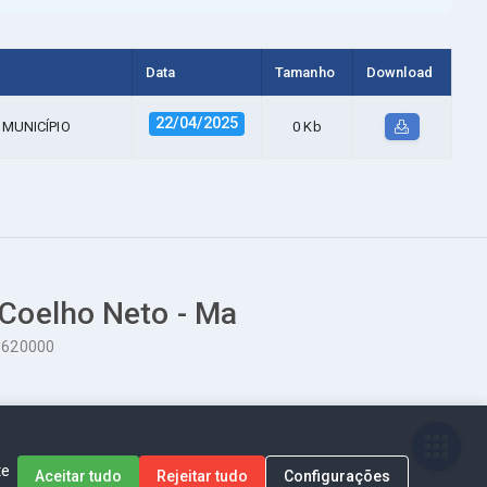
Data
Tamanho
Download
22/04/2025
MUNICÍPIO
0 Kb
 Coelho Neto - Ma
65620000
te
Aceitar tudo
Rejeitar tudo
Configurações