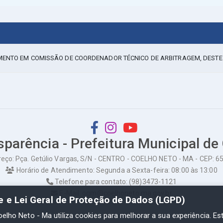
IMENTO EM COMISSÃO DE COORDENADOR TÉCNICO DE ARBITRAGEM, DESTE 
sparência - Prefeitura Municipal de
eço: Pça. Getúlio Vargas, S/N - CENTRO - COELHO NETO - MA - CEP: 
Horário de Atendimento: Segunda a Sexta-feira: 08:00 às 13:00
Telefone para contato: (98)3473-1121
E-Mail: ogm@coelhoneto.ma.gov.br
de e Lei Geral de Proteção de Dados (LGPD)
oelho Neto - Ma utiliza cookies para melhorar a sua experiência. Es