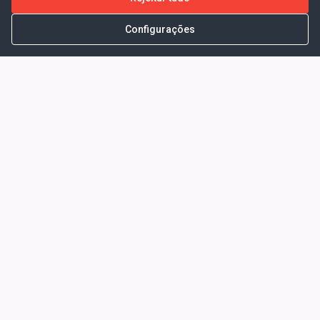
Configurações
Portal da Transparência -
Prefeitura Municipal de Coelho
Neto - Ma
Endereço: Pça. Getúlio Vargas, S/N -
CENTRO - COELHO NETO - MA - CEP:
65620000
Horário de Atendimento: Segunda a Sexta-
feira: 08:00 às 13:00
Telefone para contato: (98)3473-1121
E-Mail: ogm@coelhoneto.ma.gov.br