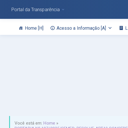
Portal da Transparência
Home [H]
Acesso a Informação [A]
L
Você está em:
Home
»