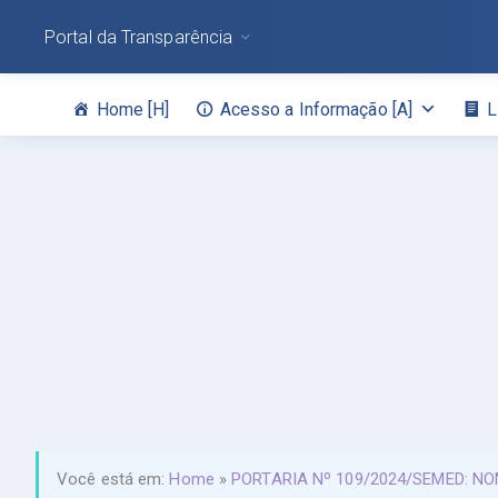
Portal da Transparência
Home [H]
Acesso a Informação [A]
L
Você está em:
Home
»
PORTARIA Nº 109/2024/SEMED: N