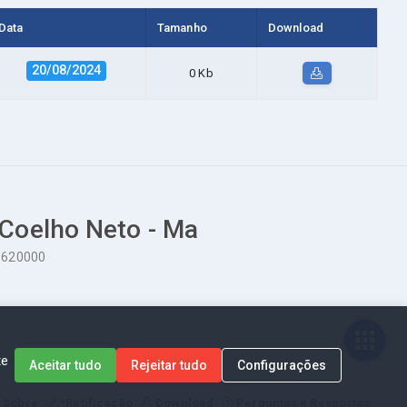
Data
Tamanho
Download
20/08/2024
0 Kb
 Coelho Neto - Ma
65620000
te
Aceitar tudo
Rejeitar tudo
Configurações
Sobre
*Retificação
Download
Perguntas e Respostas