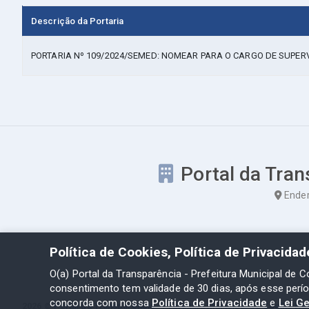
Descrição da Portaria
PORTARIA Nº 109/2024/SEMED: NOMEAR PARA O CARGO DE SUPE
Portal da Tran
Ender
Política de Cookies, Política de Privacida
O(a) Portal da Transparência - Prefeitura Municipal de C
consentimento tem validade de 30 dias, após esse perí
concorda com nossa
Política de Privacidade
e
Lei G
2026 ©
Portal da Transparência - Prefeitura Municipal de Coelho Ne