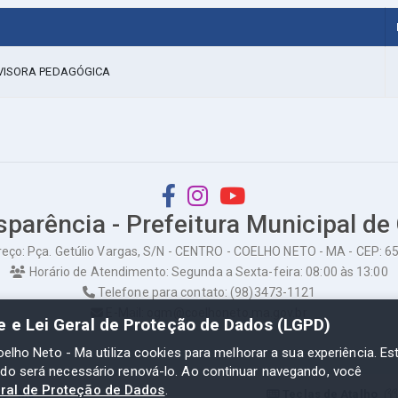
RVISORA PEDAGÓGICA
sparência - Prefeitura Municipal de
eço: Pça. Getúlio Vargas, S/N - CENTRO - COELHO NETO - MA - CEP: 
Horário de Atendimento: Segunda a Sexta-feira: 08:00 às 13:00
Telefone para contato: (98)3473-1121
E-Mail: ogm@coelhoneto.ma.gov.br
de e Lei Geral de Proteção de Dados (LGPD)
oelho Neto - Ma utiliza cookies para melhorar a sua experiência. Es
odo será necessário renová-lo. Ao continuar navegando, você
eral de Proteção de Dados
.
to - Ma
Teclas de Atalho