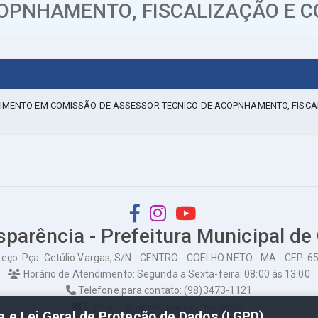
OPNHAMENTO, FISCALIZAÇÃO E CO
OVIMENTO EM COMISSÃO DE ASSESSOR TECNICO DE ACOPNHAMENTO, FISCA
sparência - Prefeitura Municipal de
eço: Pça. Getúlio Vargas, S/N - CENTRO - COELHO NETO - MA - CEP: 
Horário de Atendimento: Segunda a Sexta-feira: 08:00 às 13:00
Telefone para contato: (98)3473-1121
E-Mail: ogm@coelhoneto.ma.gov.br
de e Lei Geral de Proteção de Dados (LGPD)