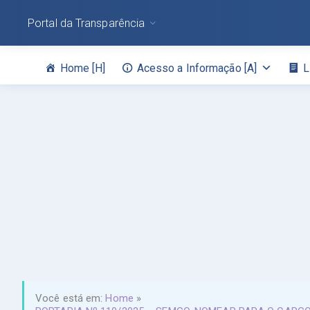
Portal da Transparência
Home [H]
Acesso a Informação [A]
L
Você está em:
Home
»