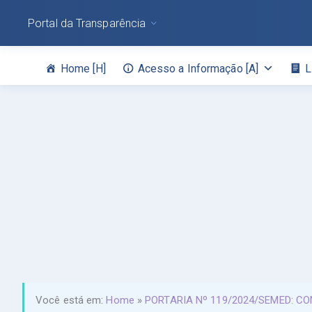
Portal da Transparência
Home [H]
Acesso a Informação [A]
L
Você está em:
Home
»
PORTARIA Nº 119/2024/SEMED: C