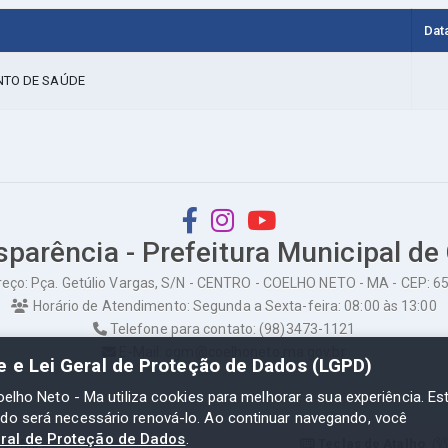
Dat
NTO DE SAÚDE
sparência - Prefeitura Municipal de
eço: Pça. Getúlio Vargas, S/N - CENTRO - COELHO NETO - MA - CEP: 
Horário de Atendimento: Segunda a Sexta-feira: 08:00 às 13:00
Telefone para contato: (98)3473-1121
E-Mail: ogm@coelhoneto.ma.gov.br
de e Lei Geral de Proteção de Dados (LGPD)
oelho Neto - Ma utiliza cookies para melhorar a sua experiência. Es
odo será necessário renová-lo. Ao continuar navegando, você
eral de Proteção de Dados
.
to - Ma
Teclas de Atalho