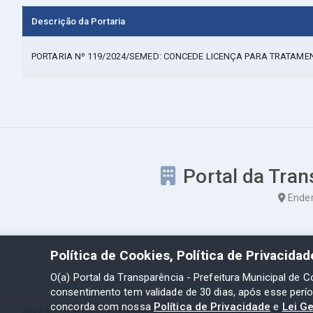
Descrição da Portaria
PORTARIA Nº 119/2024/SEMED: CONCEDE LICENÇA PARA TRATAME
Portal da Tran
Ender
Política de Cookies, Política de Privacida
O(a) Portal da Transparência - Prefeitura Municipal de C
consentimento tem validade de 30 dias, após esse perí
concorda com nossa
Política de Privacidade
e
Lei G
2026 ©
Portal da Transparência - Prefeitura Municipal de Coelho Ne