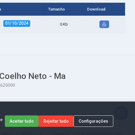
a
Tamanho
Download
01/10/2024
0 Kb
 Coelho Neto - Ma
65620000
te
Aceitar tudo
Rejeitar tudo
Configurações
Sobre
*Retificação
Download
Perguntas e Respostas