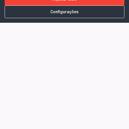
Configurações
Portal da Transparência -
Prefeitura Municipal de Coelho
Neto - Ma
Endereço: Pça. Getúlio Vargas, S/N -
CENTRO - COELHO NETO - MA - CEP:
65620000
Horário de Atendimento: Segunda a Sexta-
feira: 08:00 às 13:00
Telefone para contato: (98)3473-1121
E-Mail: ogm@coelhoneto.ma.gov.br